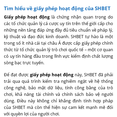
Tìm hiểu về giấy phép hoạt động của SHBET
Giấy phép hoạt động
là chứng nhận quan trọng do
các tổ chức quản lý cá cược uy tín trên thế giới cấp cho
những nền tảng đáp ứng đầy đủ tiêu chuẩn về pháp lý,
kỹ thuật và đạo đức kinh doanh. SHBET tự hào là một
trong số ít nhà cái tại châu Á được cấp giấy phép chính
thức từ tổ chức quản lý trò chơi quốc tế – một cơ quan
có uy tín hàng đầu trong lĩnh vực kiểm định chất lượng
sòng bạc trực tuyến.
Để đạt được
giấy phép hoạt động
này, SHBET đã phải
trải qua quá trình kiểm tra nghiêm ngặt về hệ thống
công nghệ, bảo mật dữ liệu, tính công bằng của trò
chơi, khả năng tài chính và chính sách bảo vệ người
dùng. Điều này không chỉ khẳng định tính hợp pháp
của SHBET mà còn thể hiện sự cam kết mạnh mẽ đối
với quyền lợi của người chơi.