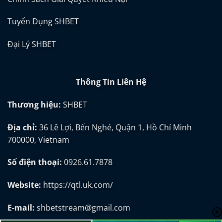
Tuyển Dụng SHBET
Đại Lý SHBET
Thông Tin Liên Hệ
Thương hiệu:
SHBET
Địa chỉ:
36 Lê Lợi, Bến Nghé, Quận 1, Hồ Chí Minh
700000, Vietnam
Số điện thoại:
0926.61.7878
Website:
https://qtl.uk.com/
E-mail:
shbetstream@gmail.com