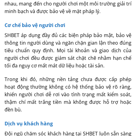
nhau, mang đến cho người chơi một môi trường giải trí
minh bạch và được bảo vệ về mặt pháp lý.
Cơ chế bảo vệ người chơi
SHBET áp dụng đầy đủ các biện pháp bảo mật, bảo vệ
thông tin người dùng và ngăn chặn gian lận theo đúng
tiêu chuẩn quy định. Mọi tài khoản và giao dịch của
người chơi đều được giám sát chặt chẽ nhằm hạn chế
tối đa nguy cơ mất mát dữ liệu hoặc tài sản.
Trong khi đó, những nền tảng chưa được cấp phép
hoạt động thường không có hệ thống bảo vệ rõ ràng,
khiến người chơi dễ rơi vào tình trạng mất kiểm soát,
thậm chí mất trắng tiền mà không được hỗ trợ hoặc
đền bù.
Dịch vụ khách hàng
Đội ngũ chăm sóc khách hàng tại SHBET luôn sẵn sàng