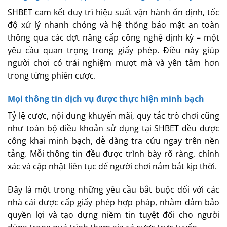
SHBET cam kết duy trì hiệu suất vận hành ổn định, tốc
độ xử lý nhanh chóng và hệ thống bảo mật an toàn
thông qua các đợt nâng cấp công nghệ định kỳ – một
yêu cầu quan trọng trong giấy phép. Điều này giúp
người chơi có trải nghiệm mượt mà và yên tâm hơn
trong từng phiên cược.
Mọi thông tin dịch vụ được thực hiện minh bạch
Tỷ lệ cược, nội dung khuyến mãi, quy tắc trò chơi cũng
như toàn bộ điều khoản sử dụng tại SHBET đều được
công khai minh bạch, dễ dàng tra cứu ngay trên nền
tảng. Mỗi thông tin đều được trình bày rõ ràng, chính
xác và cập nhật liên tục để người chơi nắm bắt kịp thời.
Đây là một trong những yêu cầu bắt buộc đối với các
nhà cái được cấp giấy phép
hợp pháp, nhằm đảm bảo
quyền lợi và tạo dựng niềm tin tuyệt đối cho người