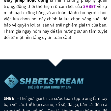
Giấy phép hoạt động
là minh chứng pháp lý quan
trọng, đồng thời thể hiện rõ cam kết của
SHBET
về sự
minh bạch, công bằng và an toàn dành cho người chơi.
Việc lựa chọn nơi này chính là lựa chọn sáng suốt để
bảo vệ quyền lợi, tài sản và trải nghiệm giải trí của bạn.
Tham gia ngay hôm nay để tận hưởng sự an tâm tuyệt
đối từ một nền tảng uy tín toàn cầu!
SHBET
- Thế giới giải trí cá cược toàn tập trong tầm tay
bạn với các thể loại casino, xổ số, đá gà, bắn cá, đến cá
cược thể thao, nổ hũ... Tạo tài khoản ngay hôm nay để