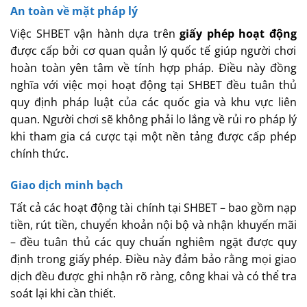
An toàn về mặt pháp lý
Việc SHBET vận hành dựa trên
giấy phép hoạt động
được cấp bởi cơ quan quản lý quốc tế giúp người chơi
hoàn toàn yên tâm về tính hợp pháp. Điều này đồng
nghĩa với việc mọi hoạt động tại SHBET đều tuân thủ
quy định pháp luật của các quốc gia và khu vực liên
quan. Người chơi sẽ không phải lo lắng về rủi ro pháp lý
khi tham gia cá cược tại một nền tảng được cấp phép
chính thức.
Giao dịch minh bạch
Tất cả các hoạt động tài chính tại SHBET – bao gồm nạp
tiền, rút tiền, chuyển khoản nội bộ và nhận khuyến mãi
– đều tuân thủ các quy chuẩn nghiêm ngặt được quy
định trong giấy phép. Điều này đảm bảo rằng mọi giao
dịch đều được ghi nhận rõ ràng, công khai và có thể tra
soát lại khi cần thiết.